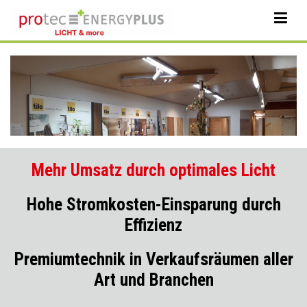
Zum
Inhalt
protec ENERGYPLUS GmbH
springen
Mehr Umsatz durch optimales Licht
Hohe Stromkosten-Einsparung durch
Effizienz
Premiumtechnik in Verkaufsräumen aller
Art und Branchen